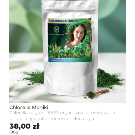
Chlorella Moniki
Chlorella vulgaris · 100% organiczna sproszkowana
chlorella · jednokomórkowa zielona alga
Cena standardowa
38,00 zł
100g