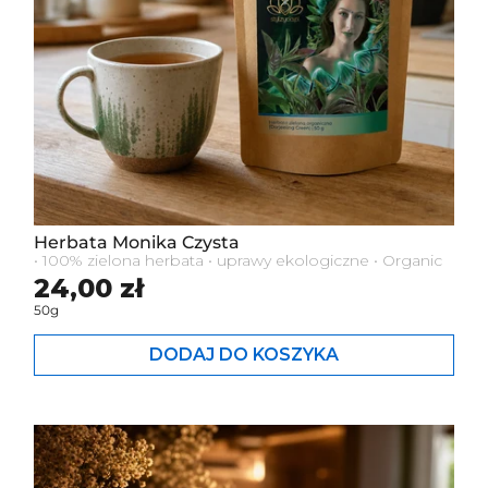
Herbata Monika Czysta
• 100% zielona herbata • uprawy ekologiczne • Organic
Cena standardowa
24,00 zł
50g
DODAJ DO KOSZYKA