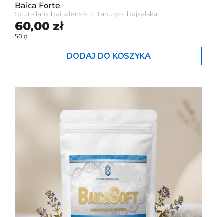
Baica Forte
Scutellaria baicalensis • Tarczyca bajkalska
Cena standardowa
60,00 zł
50 g
DODAJ DO KOSZYKA