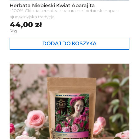
Herbata Niebieski Kwiat Aparajita
• 100% Clitoria ternatea • naturalnie niebieski napar •
ajurwedyjska tradycja
Cena standardowa
44,00 zł
50g
DODAJ DO KOSZYKA