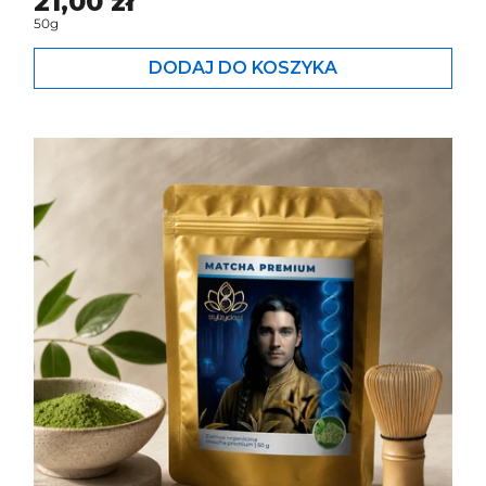
Cena standardowa
21,00 zł
50g
DODAJ DO KOSZYKA