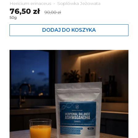
Hericium erinaceus • Soplówka Jeżowata
Cena standardowa
76,50 zł
Cena promocyjna
90,00 zł
50g
DODAJ DO KOSZYKA