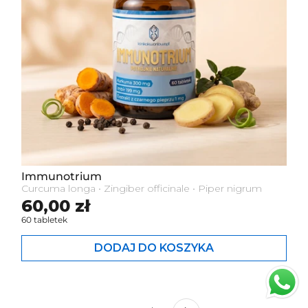
Immunotrium
Curcuma longa • Zingiber officinale • Piper nigrum
Cena standardowa
60,00 zł
60 tabletek
DODAJ DO KOSZYKA
Dalej