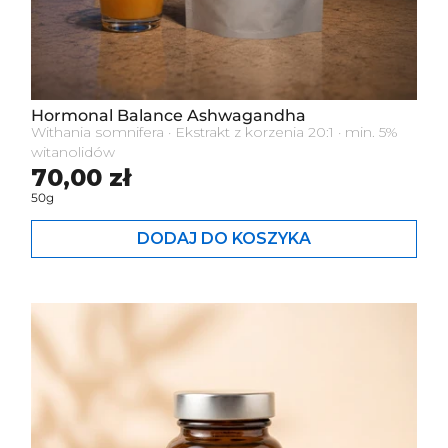
Hormonal Balance Ashwagandha
Withania somnifera · Ekstrakt z korzenia 20:1 · min. 5%
witanolidów
Cena standardowa
70,00 zł
50g
DODAJ DO KOSZYKA