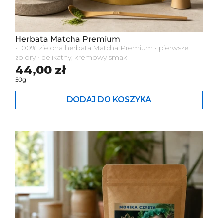
Herbata Matcha Premium
• 100% zielona herbata Matcha Premium • pierwsze
zbiory • delikatny, kremowy smak
Cena standardowa
44,00 zł
50g
DODAJ DO KOSZYKA