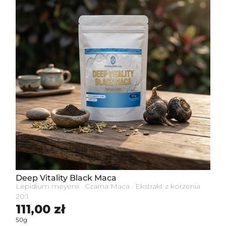
Deep Vitality Black Maca
Lepidium meyenii · Czarna Maca · Ekstrakt z korzenia
20:1
Cena standardowa
111,00 zł
50g