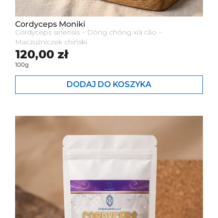
Cordyceps Moniki
Cordyceps sinensis – Dōng chóng xià cǎo –
Maczużniczek chiński
Cena standardowa
120,00 zł
100g
DODAJ DO KOSZYKA