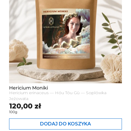
Hericium Moniki
Hericium erinaceus — Hóu Tóu Gū — Soplówka
Jeżowata
Cena standardowa
120,00 zł
100g
DODAJ DO KOSZYKA