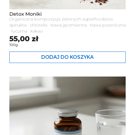
Detox Moniki
Organiczna kompozycja zielonych superfoodsów ·
spirulina · chlorella · trawa jęczmienna · trawa pszeniczna
· lucuma · kakao
Cena standardowa
55,00 zł
100g
DODAJ DO KOSZYKA