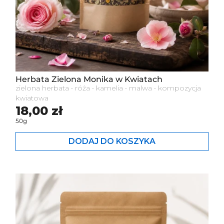
Herbata Zielona Monika w Kwiatach
zielona herbata • róża • kamelia • malwa • kompozycja
kwiatowa
Cena standardowa
18,00 zł
50g
DODAJ DO KOSZYKA