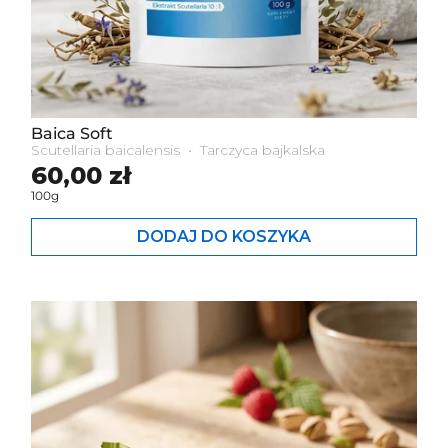
Baica Soft
Scutellaria baicalensis • Tarczyca bajkalska
Cena standardowa
60,00 zł
100g
DODAJ DO KOSZYKA