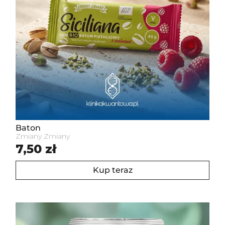
Baton
Zmiany Zmiany
Cena standardowa
7,50 zł
Kup teraz