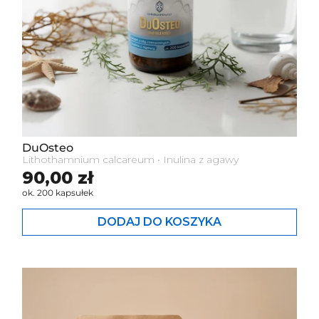
DuOsteo
Lithothamnium calcareum • Inulina z agawy
Cena standardowa
90,00 zł
ok. 200 kapsułek
DODAJ DO KOSZYKA