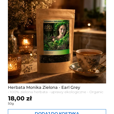
Herbata Monika Zielona - Earl Grey
• 100% zielona herbata • uprawy ekologiczne • Organic
Cena standardowa
18,00 zł
50g
DODAJ DO KOSZYKA