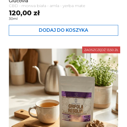
Glucovia
CBD • morwa biała • amla • yerba mate
Cena standardowa
120,00 zł
30ml
DODAJ DO KOSZYKA
ZAOSZCZĘDŹ 13,50 ZŁ