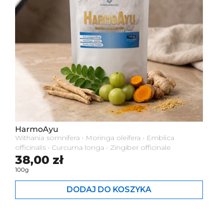
HarmoAyu
Withania somnifera • Moringa oleifera • Emblica
officinalis • Curcuma longa • Zingiber officinale
Cena standardowa
38,00 zł
100g
DODAJ DO KOSZYKA