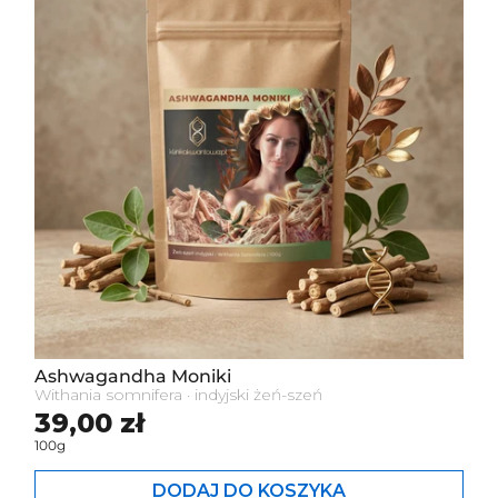
Ashwagandha Moniki
Withania somnifera · indyjski żeń-szeń
Cena standardowa
39,00 zł
100g
DODAJ DO KOSZYKA