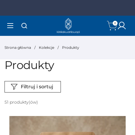
Przejdź do zawartości
Poprzednie
Otwórz koszyk
0
Otwórz menu
Strona główna
/
Kolekcje
/
Produkty
Produkty
Filtruj i sortuj
51 produkty(ów)