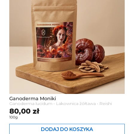
Ganoderma Moniki
Ganoderma lucidum • Lakownica żółtawa • Reishi
Cena standardowa
80,00 zł
100g
DODAJ DO KOSZYKA