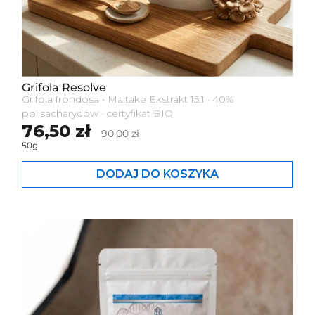
Grifola Resolve
Grifola frondosa • Maitake Ekstrakt 15:1 · 40%
polisacharydów · certyfikat BIO
Cena standardowa
76,50 zł
Cena promocyjna
90,00 zł
50g
DODAJ DO KOSZYKA